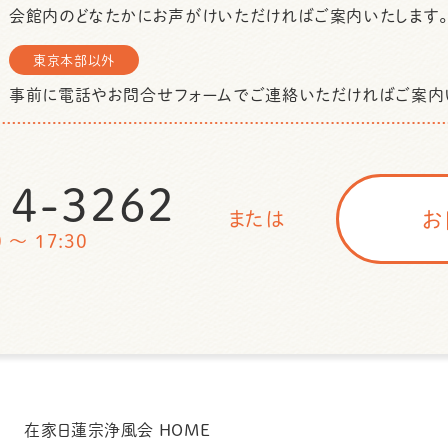
会館内のどなたかにお声がけいただければご案内いたします。
東京本部以外
事前に電話やお問合せフォームでご連絡いただければご案内
14-3262
お
または
～ 17:30
在家日蓮宗浄風会 HOME