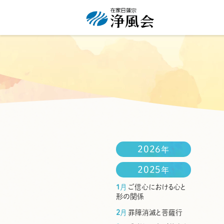
浄風会
2026
年
2025
年
1
月
ご信心における心と
形の関係
2
月
罪障消滅と菩薩行