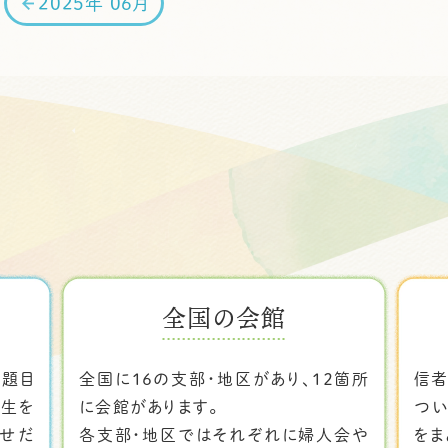
2025年 06月
全国の会館
お題目
全国に１６の支部・地区があり、１２箇所
信者
人生を
に会館があります。
つい
幸せだ
各支部・地区ではそれぞれに婦人会や
をま