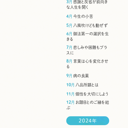
3
月
感謝と反省が前向き
な人生を開く
4
月
今生の小苦
5
月
八風吹けども動ぜず
6
月
御法第一の選択を生
きる
7
月
悲しみや困難もプラ
スに
8
月
言葉は心を変化させ
る
9
月
病の良薬
10
月
八品所顕とは
11
月
個性を大切にしよう
12
月
お題目とのご縁を結
ぶ
2024
年