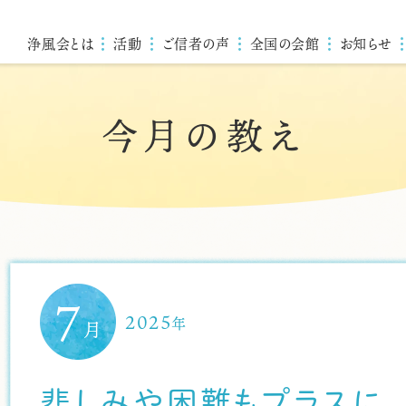
浄風会とは
活動
ご信者の声
全国の会館
お知らせ
今月の教え
7
2025
年
月
悲しみや困難もプラスに