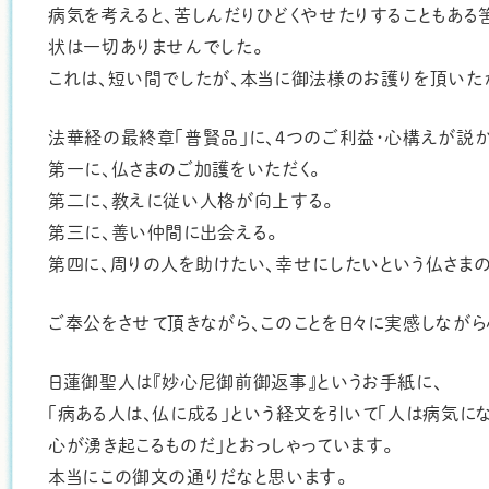
病気を考えると、苦しんだりひどくやせたりすることもある
状は一切ありませんでした。
これは、短い間でしたが、本当に御法様のお護りを頂いた
法華経の最終章「普賢品」に、４つのご利益・心構えが説
第一に、仏さまのご加護をいただく。
第二に、教えに従い人格が向上する。
第三に、善い仲間に出会える。
第四に、周りの人を助けたい、幸せにしたいという仏さま
ご奉公をさせて頂きながら、このことを日々に実感しながら
日蓮御聖人は『妙心尼御前御返事』というお手紙に、
「病ある人は、仏に成る」という経文を引いて「人は病気に
心が湧き起こるものだ」とおっしゃっています。
本当にこの御文の通りだなと思います。